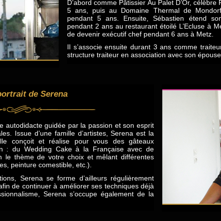
D’abord comme Pâtissier Au Palet D’Or, célèbre 
5 ans, puis au Domaine Thermal de Mondorf
pendant 5 ans. Ensuite, Sébastien étend son 
pendant 2 ans au restaurant étoilé L’Ecluse à 
de devenir exécutif chef pendant 6 ans à Metz.
Il s’associe ensuite durant 3 ans comme traiteu
structure traiteur en association avec son épous
ortrait de Serena
e autodidacte guidée par la passion et son esprit
ales. Issue d’une famille d’artistes, Serena est la
lle conçoit et réalise pour vous des gâteaux
on : du Wedding Cake à la Française avec de
 le thème de votre choix et mêlant différentes
s, peinture comestible, etc.).
ions, Serena se forme d’ailleurs régulièrement
fin de continuer à améliorer ses techniques déjà
ssionnalisme, Serena s’occupe également de la