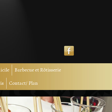
icile
Barbecue et Rôtisserie
is
Contact/ Plan