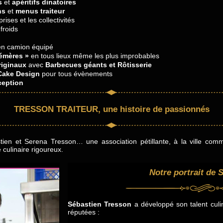
s
et
apéritifs dinatoires
ns
et
menus traiteur
rises et les collectivités
froids
en camion équipé
émères »
en tous lieux même les plus improbables
iginaux
avec
Barbecues géants et Rôtisserie
Cake Design
pour tous évènements
ception
TRESSON TRAITEUR, une histoire de passionnés
stien et Serena Tresson… une association pétillante, à la ville co
e culinaire rigoureux.
Notre portrait de 
Sébastien Tresson
a développé son talent culi
réputées :