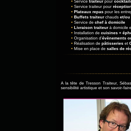
Service
traiteur
pour
cocktail
Service traiteur pour
réceptio
Plateaux repas
pour les entrep
Buffets traiteur
chauds
et/ou
Service de
chef à domicile
Livraison traiteur
à domicile 
Installation de
cuisines « éph
Organisation d’
évènements or
Réalisation de
pâtisseries
et
Mise en place de
salles de ré
A la tête de Tresson Traiteur, Séba
sensibilité artistique et son savoir-fair